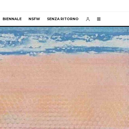
BIENNALE
NSFW
SENZA RITORNO