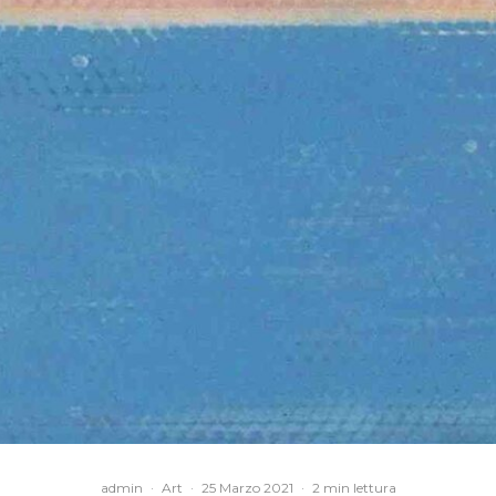
admin
·
Art
·
25 Marzo 2021
·
2 min lettura