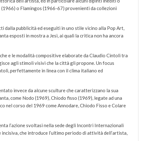
orica dell’artista, ed in particolare alcuni dipinti inediti o
a (1966) o Flamingos (1966-67) provenienti da collezioni
i dalla pubblicità ed eseguiti in uno stile vicino alla Pop Art,
ta esposti in mostra a Jesi, ai quali la critica non ha ancora
che e le modalità compositive elaborate da Claudio Cintoli tra
isce agli stimoli visivi che la città gli propone. Un focus
oli, perfettamente in linea con il clima italiano ed
sentato invece da alcune sculture che caratterizzano la sua
ettanta, come Nodo (1969), Chiodo fisso (1969), legate ad una
ttico nel corso del 1969 come Annodare, Chiodo Fisso e Colare
nta l’azione svoltasi nella sede degli Incontri Internazionali
isiva, che introduce l’ultimo periodo di attività dell’artista,