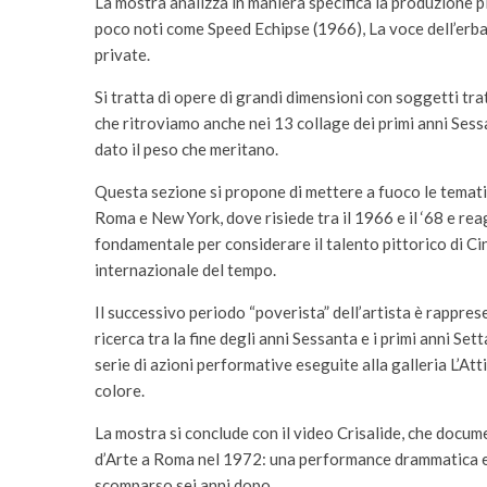
La mostra analizza in maniera specifica la produzione pitt
poco noti come Speed Echipse (1966), La voce dell’erb
private.
Si tratta di opere di grandi dimensioni con soggetti tratt
che ritroviamo anche nei 13 collage dei primi anni Sessan
dato il peso che meritano.
Questa sezione si propone di mettere a fuoco le temati
Roma e New York, dove risiede tra il 1966 e il ‘68 e reag
fondamentale per considerare il talento pittorico di Cint
internazionale del tempo.
Il successivo periodo “poverista” dell’artista è rappre
ricerca tra la fine degli anni Sessanta e i primi anni S
serie di azioni performative eseguite alla galleria L’A
colore.
La mostra si conclude con il video Crisalide, che docume
d’Arte a Roma nel 1972: una performance drammatica e inc
scomparso sei anni dopo.