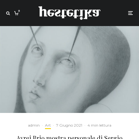
0
admin
·
Art
·
7 Giugno 2021
·
4 min lettura
Avrei Brio mostra personale di Sergio