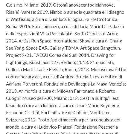
C.o.s.mo. Milano; 2019. Ottomilanovecentodiciannove,
Riss(e), Varese; 2019. Nimbo o aureola quadrata e il disegno
di Watteaux, a cura di Gianluca Brogna, Ex Elettrofonica,
Roma; 2016. Fotoromanzo, a cura di Ilaria Mariotti, Palazzo
delle Esposizioni Villa Pacchiani di Santa Croce sull’Arno;
2014. Artist Run Space International Show, a cura di Chung
Sae Yong, Space BAR, Gallery TOMA, Art Space Bangchun,
Project 9-21, TAEGU Corea del Sud; 2014. Drawing for
Lightnings, Kunstraum t27, Berlino; 2013. 21 quadrati,
Galleria Marie-Laure Fleisch, Roma; 2013. Moroso award for
contemporary art, a cura di Andrea Bruciati, testo critico di
Adriana Polveroni, Fondazione Bevilacqua La Masa, Venezia;
2013. Arimortis, a cura di Milovan Farronato e Roberto
Cuoghi, Museo del 900, Milano; 012. C’est la nuit qu’il est
beau de croire à la lumière, a cura di Jean-Marie Reynier e
Ermanno Cristini, Fort militaire de Chillon, Montreux,
Svizzera; 2012. Prototipo di macchina per la conquista del
mondo, a cura di Ludovico Pratesi, Fondazione Pescheria