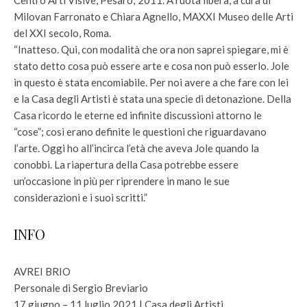
Centro Arti Visive, Pesaro; 2011. A ruota libera, a cura di
Milovan Farronato e Chiara Agnello, MAXXI Museo delle Arti
del XXI secolo, Roma.
“Inatteso. Qui, con modalità che ora non saprei spiegare, mi è
stato detto cosa può essere arte e cosa non può esserlo. Jole
in questo è stata encomiabile. Per noi avere a che fare con lei
e la Casa degli Artisti è stata una specie di detonazione. Della
Casa ricordo le eterne ed infinite discussioni attorno le
“cose”; così erano definite le questioni che riguardavano
l’arte. Oggi ho all’incirca l’età che aveva Jole quando la
conobbi. La riapertura della Casa potrebbe essere
un’occasione in più per riprendere in mano le sue
considerazioni e i suoi scritti.”
INFO
AVREI BRIO
Personale di Sergio Breviario
17 giugno – 11 luglio 2021 | Casa degli Artisti