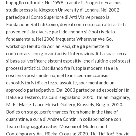
bagaglio culturale. Nel 1998, tramite il Progetto Erasmus,
studia presso la Kingston University di Londra. Nel 2002
partecipa al Corso Superiore di Arti Visive presso la
Fondazione Ratti di Como, dove il confronto con altri artisti
provenienti da diverse parti del mondo si è poi rivelato
fondamentale. Nel 2006 frequenta Wherever We Go,
workshop tenuto da Adrian Paci, che gli permette di
confrontarsi con giovani artisti internazionali. La sua ricerca
si basa sul verificare sistemi espositivi che risultino essi stessi
processi artistici. Oscillando fra l’utopia modernista e la
coscienza post-moderna, mette in scena meccanismi
espositivi privi di certezze assolute, sperimentando un
approccio partecipativo. Dal 2003 partecipa ad esposizioni in
Italia e all’estero, tra cui si segnalano: 2020. Italian imaginary,
MLF | Marie-Laure Fleisch Gallery, Brussels, Belgio; 2020.
Bodies on stage, performances from home in the time of
quarantine, a cura di Andrea Contin, in collaborazione con
Teatro LinguaggiCreativi, Museum of Modern and
Contemporary Art, Rijeka, Croazia; 2020. Tic!Tic!Toc!, Spazio