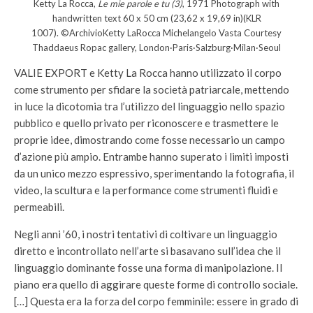
Ketty La Rocca,
Le mie parole e tu (3)
, 1971 Photograph with
handwritten text 60 x 50 cm (23,62 x 19,69 in)(KLR
1007). ©ArchivioKetty LaRocca Michelangelo Vasta Courtesy
Thaddaeus Ropac gallery, London·Paris·Salzburg·Milan·Seoul
VALIE EXPORT e Ketty La Rocca hanno utilizzato il corpo
come strumento per sfidare la società patriarcale, mettendo
in luce la dicotomia tra l’utilizzo del linguaggio nello spazio
pubblico e quello privato per riconoscere e trasmettere le
proprie idee, dimostrando come fosse necessario un campo
d’azione più ampio. Entrambe hanno superato i limiti imposti
da un unico mezzo espressivo, sperimentando la fotografia, il
video, la scultura e la performance come strumenti fluidi e
permeabili.
Negli anni ’60, i nostri tentativi di coltivare un linguaggio
diretto e incontrollato nell’arte si basavano sull’idea che il
linguaggio dominante fosse una forma di manipolazione. Il
piano era quello di aggirare queste forme di controllo sociale.
[…] Questa era la forza del corpo femminile: essere in grado di