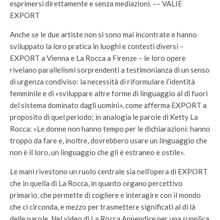
esprimersi direttamente e senza mediazioni. –– VALIE
EXPORT
Anche se le due artiste non si sono mai incontrate e hanno
sviluppato la loro pratica in luoghi e contesti diversi –
EXPORT a Vienna e La Rocca a Firenze – le loro opere
rivelano parallelismi sorprendenti a testimonianza di un senso
di urgenza condiviso: la necessità di riformulare l’identità
femminile e di «sviluppare altre forme di linguaggio al di fuori
del sistema dominato dagli uomini», come afferma EXPORT a
proposito di quel periodo; in analogia le parole di Ketty La
Rocca: «Le donne non hanno tempo per le dichiarazioni: hanno
troppo da fare e, inoltre, dovrebbero usare un linguaggio che
non è il loro, un linguaggio che gli è estraneo e ostile».
Le mani rivestono un ruolo centrale sia nell’opera di EXPORT
che in quella di La Rocca, in quanto organo percettivo
primario, che permette di cogliere e interagire con il mondo
che ci circonda, e mezzo per trasmettere significati al di là
delle parole. Nel video di La Rocca Appendice per una supplica