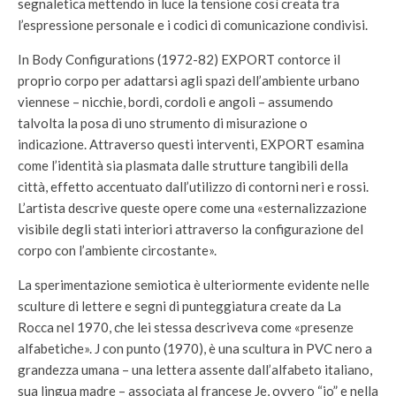
segnaletica mettendo in luce la tensione così creata tra
l’espressione personale e i codici di comunicazione condivisi.
In Body Configurations (1972-82) EXPORT contorce il
proprio corpo per adattarsi agli spazi dell’ambiente urbano
viennese – nicchie, bordi, cordoli e angoli – assumendo
talvolta la posa di uno strumento di misurazione o
indicazione. Attraverso questi interventi, EXPORT esamina
come l’identità sia plasmata dalle strutture tangibili della
città, effetto accentuato dall’utilizzo di contorni neri e rossi.
L’artista descrive queste opere come una «esternalizzazione
visibile degli stati interiori attraverso la configurazione del
corpo con l’ambiente circostante».
La sperimentazione semiotica è ulteriormente evidente nelle
sculture di lettere e segni di punteggiatura create da La
Rocca nel 1970, che lei stessa descriveva come «presenze
alfabetiche». J con punto (1970), è una scultura in PVC nero a
grandezza umana – una lettera assente dall’alfabeto italiano,
sua lingua madre – associata al francese Je, ovvero “io” e nella