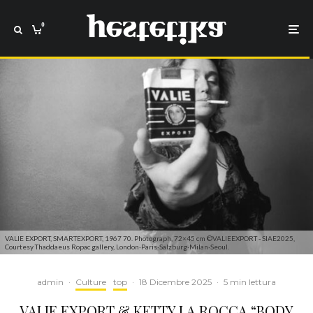
0
VALIE EXPORT, SMARTEXPORT, 1967 70. Photograph, 72×45 cm ©VALIEEXPORT - SIAE2025,
Courtesy Thaddaeus Ropac gallery, London·Paris·Salzburg·Milan·Seoul.
admin
·
Culture
top
·
18 Dicembre 2025
·
5 min lettura
VALIE EXPORT & KETTY LA ROCCA “BODY