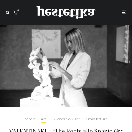
0
admin
·
Art
·
16 Febbraio 2022
·
3 min lettura
VALENTINAKI – “The Roots allo Spazio G55