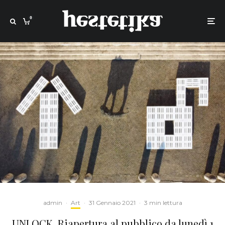
0
admin
·
Art
·
31 Gennaio 2021
·
3 min lettura
UNLOCK. Riapertura al pubblico da lunedì 1