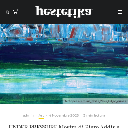
0
Jeff-Spees-Sardinia_North_2025_Oil_on_canvas
admin
·
Art
·
4 Novembre 2025
·
3 min lettura
UNDER PRESSURE Mostra di Piero Addis e