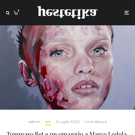
0
admin
·
Art
·
5 Luglio 2022
·
1 min lettura
Tommaso Bet e un omaggio a Marco Lodola,