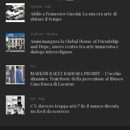
Musica
top
Addio a Francesco Guccini. La sua era arte di
abitare il tempo
Culture
Musica
Assisi inaugura la Global House of Friendship
and Hope, nuovo centro tra arte immersiva e
dialogo interreligioso
Art
MARKUS RAETZ BARBARA PROBST – L’occhio
dinamico. Traiettorie della percezione al Museo
Casa Rusca di Locarno
Art
top
C’è davvero troppa arte? Se il museo diventa
un feed da scorrere