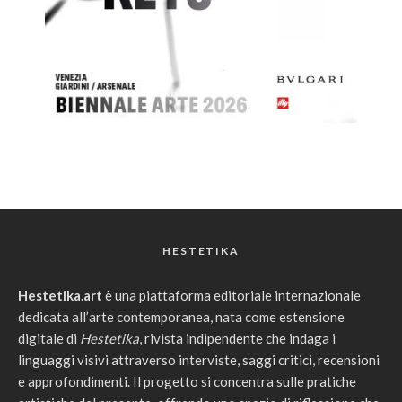
HESTETIKA
Hestetika.art
è una piattaforma editoriale internazionale
dedicata all’arte contemporanea, nata come estensione
digitale di
Hestetika
, rivista indipendente che indaga i
linguaggi visivi attraverso interviste, saggi critici, recensioni
e approfondimenti. Il progetto si concentra sulle pratiche