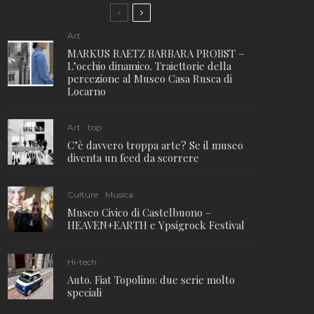
Art
MARKUS RAETZ BARBARA PROBST –
L’occhio dinamico. Traiettorie della
percezione al Museo Casa Rusca di
Locarno
Art
top
C’è davvero troppa arte? Se il museo
diventa un feed da scorrere
Culture
Musica
Museo Civico di Castelbuono –
HEAVEN+EARTH e Ypsigrock Festival
Hi-tech
Auto. Fiat Topolino: due serie molto
speciali