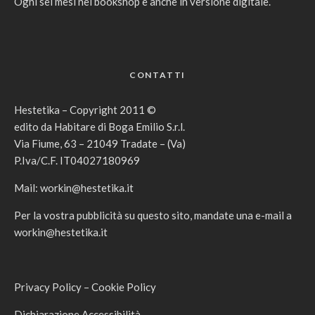
Ogni sei mesi nei bookshop e anche in versione digitale.
CONTATTI
Hestetika – Copyright 2011 ©
edito da Habitare di Boga Emilio S.r.l.
Via Fiume, 63 – 21049 Tradate – (Va)
P.Iva/C.F. IT04027180969
Mail:
workin@hestetika.it
Per la vostra pubblicità su questo sito, mandate una e-mail a
workin@hestetika.it
Privacy Policy
–
Cookie Policy
Dichiarazione Accessibilità