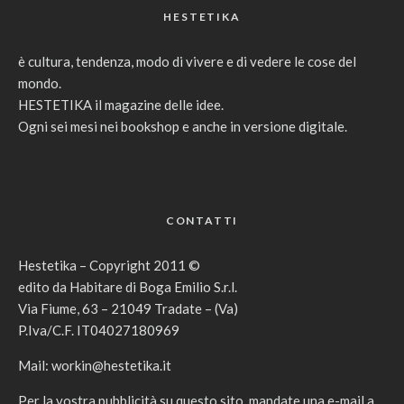
HESTETIKA
è cultura, tendenza, modo di vivere e di vedere le cose del
mondo.
HESTETIKA il magazine delle idee.
Ogni sei mesi nei bookshop e anche in versione digitale.
CONTATTI
Hestetika – Copyright 2011 ©
edito da Habitare di Boga Emilio S.r.l.
Via Fiume, 63 – 21049 Tradate – (Va)
P.Iva/C.F. IT04027180969
Mail:
workin@hestetika.it
Per la vostra pubblicità su questo sito, mandate una e-mail a