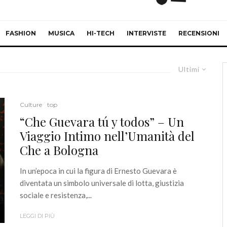
FASHION
MUSICA
HI-TECH
INTERVISTE
RECENSIONI
Ultimi
Culture
top
“Che Guevara tú y todos” – Un
Viaggio Intimo nell’Umanità del
Che a Bologna
In un’epoca in cui la figura di Ernesto Guevara è
diventata un simbolo universale di lotta, giustizia
sociale e resistenza,...
LEGGI DI PIÙ