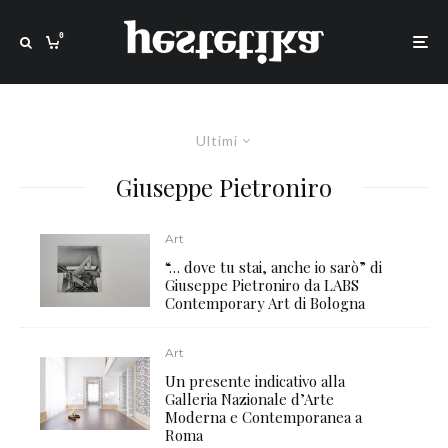
0
Ultimi
Giuseppe Pietroniro
Art
“… dove tu stai, anche io sarò” di
Giuseppe Pietroniro da LABS
Contemporary Art di Bologna
Art
Un presente indicativo alla
Galleria Nazionale d’Arte
Moderna e Contemporanea a
Roma