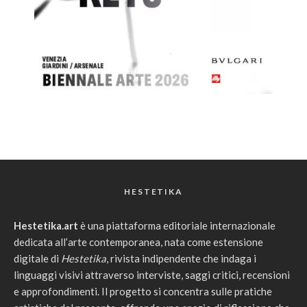
HESTETIKA
Hestetika.art
è una piattaforma editoriale internazionale
dedicata all’arte contemporanea, nata come estensione
digitale di
Hestetika
, rivista indipendente che indaga i
linguaggi visivi attraverso interviste, saggi critici, recensioni
e approfondimenti. Il progetto si concentra sulle pratiche