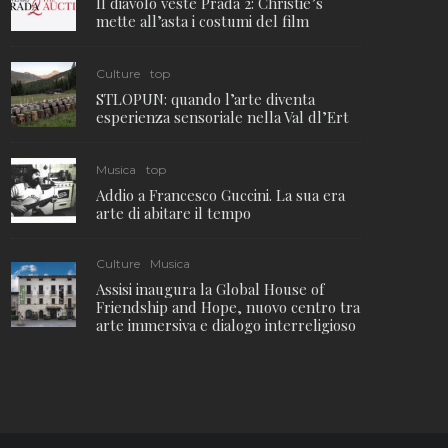
Il diavolo veste Prada 2: Christie’s
mette all’asta i costumi del film
Culture
top
STLOPUN: quando l’arte diventa
esperienza sensoriale nella Val dl’Ert
Musica
top
Addio a Francesco Guccini. La sua era
arte di abitare il tempo
Culture
Musica
Assisi inaugura la Global House of
Friendship and Hope, nuovo centro tra
arte immersiva e dialogo interreligioso