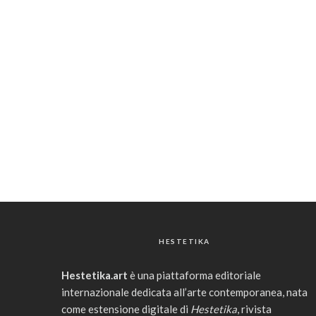
HESTETIKA
Hestetika.art
è una piattaforma editoriale
internazionale dedicata all’arte contemporanea, nata
come estensione digitale di
Hestetika
, rivista