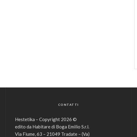
CONTATTI
Hestetika – Copyright 2026 ©
edito da Habitare di Boga Emilio S.r.l.
Via Fiume, 63 – 21049 Tradate – (Va)