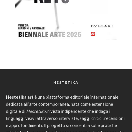
HESTETIKA
Hestetika.art
è una piattaforma editoriale internazionale
dedicata all’arte contemporanea, nata come estensione
digitale di
Hestetika
, rivista indipendente che indaga i
linguaggi visivi attraverso interviste, saggi critici, recensioni
e approfondimenti. Il progetto si concentra sulle pratiche