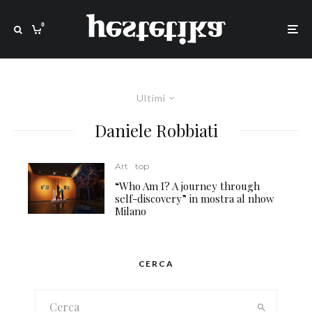
0
Ultimi
Daniele Robbiati
Art
top
“Who Am I? A journey through
self-discovery” in mostra al nhow
Milano
CERCA