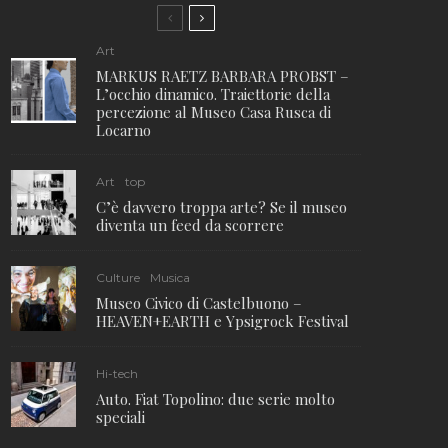
Art
MARKUS RAETZ BARBARA PROBST –
L’occhio dinamico. Traiettorie della
percezione al Museo Casa Rusca di
Locarno
Art
top
C’è davvero troppa arte? Se il museo
diventa un feed da scorrere
Culture
Musica
Museo Civico di Castelbuono –
HEAVEN+EARTH e Ypsigrock Festival
Hi-tech
Auto. Fiat Topolino: due serie molto
speciali