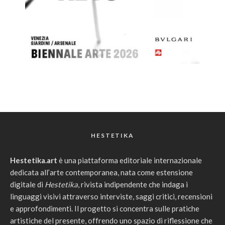
HESTETIKA
Hestetika.art
è una piattaforma editoriale internazionale
dedicata all’arte contemporanea, nata come estensione
digitale di
Hestetika
, rivista indipendente che indaga i
linguaggi visivi attraverso interviste, saggi critici, recensioni
e approfondimenti. Il progetto si concentra sulle pratiche
artistiche del presente, offrendo uno spazio di riflessione che