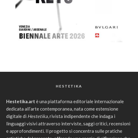
HESTETIKA
Hestetika.art
è una piattaforma editoriale internazionale
dedicata all’arte contemporanea, nata come estensione
digitale di
Hestetika
, rivista indipendente che indaga i
linguaggi visivi attraverso interviste, saggi critici, recensioni
e approfondimenti. Il progetto si concentra sulle pratiche