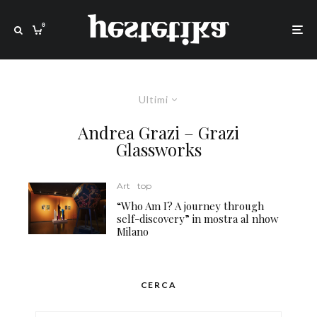
0
Ultimi
Andrea Grazi – Grazi
Glassworks
Art
top
“Who Am I? A journey through
self-discovery” in mostra al nhow
Milano
CERCA