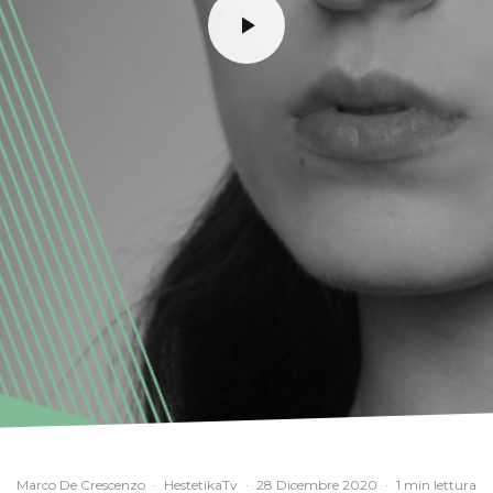
Marco De Crescenzo
·
HestetikaTv
·
28 Dicembre 2020
·
1 min lettura