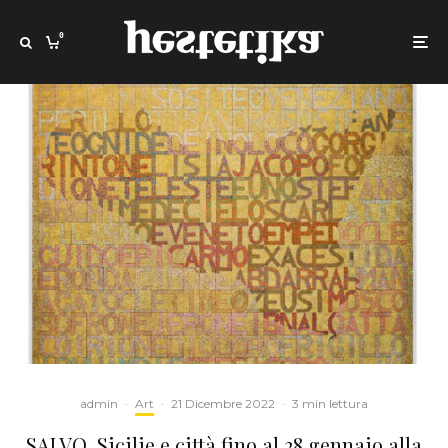
0
admin
·
Art
·
21 Dicembre 2022
·
3 min lettura
SALVO. Sicilie e città fino al 28 gennaio alla