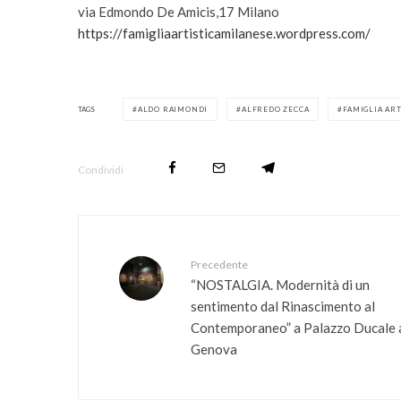
via Edmondo De Amicis,17 Milano
https://famigliaartisticamilanese.wordpress.com/
TAGS
ALDO RAIMONDI
ALFREDO ZECCA
FAMIGLIA AR
Condividi
Precedente
“NOSTALGIA. Modernità di un
sentimento dal Rinascimento al
Contemporaneo” a Palazzo Ducale 
Genova