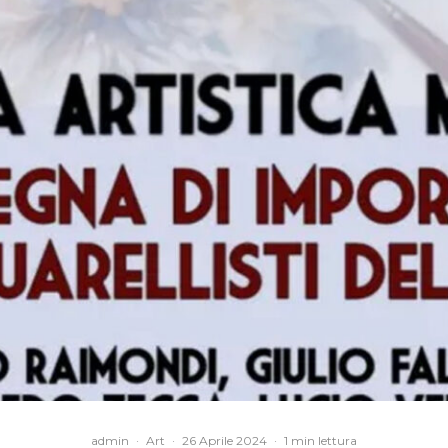
admin
·
Art
·
26 Aprile 2024
·
1 min lettura