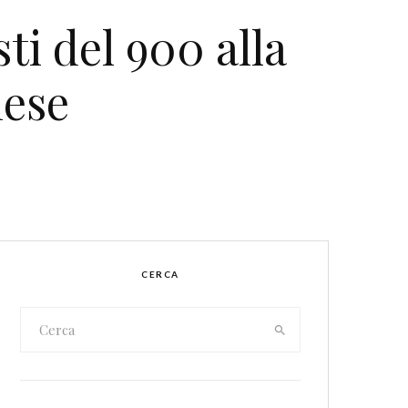
ti del 900 alla
nese
CERCA