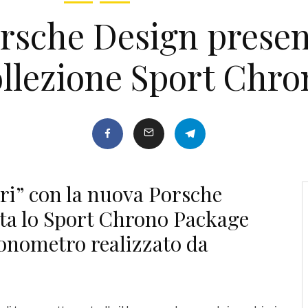
orsche Design presen
ollezione Sport Chro
iri” con la nuova Porsche
lta lo Sport Chrono Package
onometro realizzato da