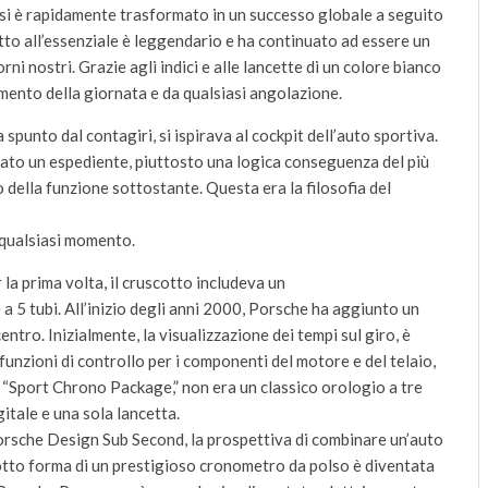
si è rapidamente trasformato in un successo globale a seguito
tto all’essenziale è leggendario e ha continuato ad essere un
rni nostri. Grazie agli indici e alle lancette di un colore bianco
omento della giornata e da qualsiasi angolazione.
spunto dal contagiri, si ispirava al cockpit dell’auto sportiva.
erato un espediente, piuttosto una logica conseguenza del più
o della funzione sottostante. Questa era la filosofia del
 qualsiasi momento.
a prima volta, il cruscotto includeva un
 5 tubi. All’inizio degli anni 2000, Porsche ha aggiunto un
ntro. Inizialmente, la visualizzazione dei tempi sul giro, è
nzioni di controllo per i componenti del motore e del telaio,
o “Sport Chrono Package,” non era un classico orologio a tre
itale e una sola lancetta.
rsche Design Sub Second, la prospettiva di combinare un’auto
tto forma di un prestigioso cronometro da polso è diventata