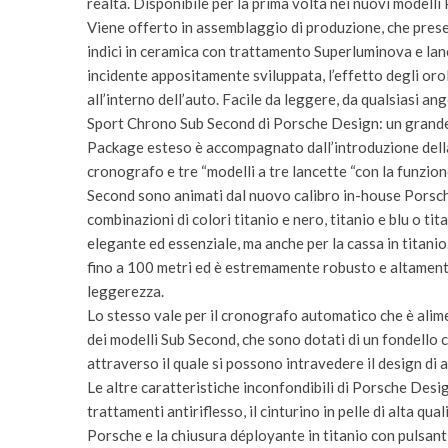
realtà. Disponibile per la prima volta nei nuovi model
Viene offerto in assemblaggio di produzione, che presen
indici in ceramica con trattamento Superluminova e lanc
incidente appositamente sviluppata, l’effetto degli or
all’interno dell’auto. Facile da leggere, da qualsiasi a
Sport Chrono Sub Second di Porsche Design: un grande 
Package esteso è accompagnato dall’introduzione della
cronografo e tre “modelli a tre lancette “con la funzion
Second sono animati dal nuovo calibro in-house Porsch
combinazioni di colori titanio e nero, titanio e blu o ti
elegante ed essenziale, ma anche per la cassa in titanio
fino a 100 metri ed è estremamente robusto e altament
leggerezza.
Lo stesso vale per il cronografo automatico che è ali
dei modelli Sub Second, che sono dotati di un fondello c
attraverso il quale si possono intravedere il design di a
Le altre caratteristiche inconfondibili di Porsche Desi
trattamenti antiriflesso, il cinturino in pelle di alta qua
Porsche e la chiusura déployante in titanio con pulsanti