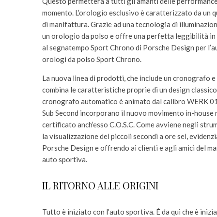
Questo permetterà a tutti gli amanti delle performance 
momento. L’orologio esclusivo è caratterizzato da un qua
di manifattura. Grazie ad una tecnologia di illuminazio
un orologio da polso e offre una perfetta leggibilità in 
al segnatempo Sport Chrono di Porsche Design per l’auto
orologi da polso Sport Chrono.
La nuova linea di prodotti, che include un cronografo e t
combina le caratteristiche proprie di un design classico 
cronografo automatico è animato dal calibro WERK 01.1
Sub Second incorporano il nuovo movimento in-house r
certificato anch’esso C.O.S.C. Come avviene negli stru
la visualizzazione dei piccoli secondi a ore sei, eviden
Porsche Design e offrendo ai clienti e agli amici del ma
auto sportiva.
IL RITORNO ALLE ORIGINI
Tutto è iniziato con l’auto sportiva. È da qui che è ini