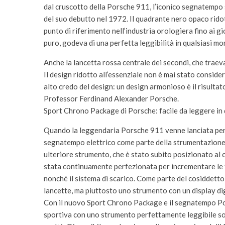
dal cruscotto della Porsche 911, l’iconico segnatempo 
del suo debutto nel 1972. Il quadrante nero opaco rido
punto di riferimento nell’industria orologiera fino ai gio
puro, godeva di una perfetta leggibilità in qualsiasi m
Anche la lancetta rossa centrale dei secondi, che traeva 
Il design ridotto all’essenziale non è mai stato consid
alto credo del design: un design armonioso è il risultat
Professor Ferdinand Alexander Porsche.
Sport Chrono Package di Porsche: facile da leggere in
Quando la leggendaria Porsche 911 venne lanciata per l
segnatempo elettrico come parte della strumentazione a
ulteriore strumento, che è stato subito posizionato al ce
stata continuamente perfezionata per incrementare le fu
nonché il sistema di scarico. Come parte del cosiddett
lancette, ma piuttosto uno strumento con un display dig
Con il nuovo Sport Chrono Package e il segnatempo Po
sportiva con uno strumento perfettamente leggibile so