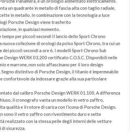
li Porsche Panamera, è un orologio alimentato elettricamente.
ta un quadrante in metallo di fascia alta con taglio radiale,
ette in metallo. In combinazione con la tecnologia a luce
ologi Porsche Design viene trasferito
ngolazione, in qualsiasi momento.
tempo per piccoli secondi Il lancio dello Sport Chrono
 nuova collezione di orologi da polso Sport Chrono, tra cui un
e dei piccoli secondi a ore 6. I modelli Sport Chrono Sub
e Design WERK 03.200 certificato C.O.S.C. Disponibili nelle
tanio e marrone, non solo affascinano per il loro design
. Segno distintivo di Porsche Design, il titanio è impermeabile
e confortevole da indossare grazie alla sua particolare
mentato dal calibro Porsche Design WERK 01.100. A differenza
hiuso, il cronografo vanta un modello in vetro zaffiro,
lta qualità e il rotore di carica con l’icona di Porsche Design.
gn sono il vetro zaffiro con rivestimento duro e sette
lità realizzato con la stessa pelle degli interni delle vetture
 di sicurezza.