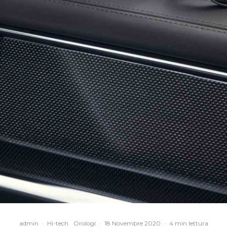
admin
·
Hi-tech
Orologi
·
18 Novembre 2020
·
4 min lettura