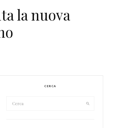
ta la nuova
no
CERCA