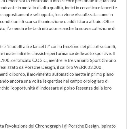
di tenere sotto controllo il loro record personale in qualsiasi
drante in metallo di alta qualità, indici in ceramica e lancette
ne appositamente sviluppata, l’ora viene visualizzata come in
condizioni di scarsa illuminazione o addirittura al buio. Oltre
, l’azienda è lieta di introdurre anche la nuova collezione di
re “modelli a tre lancette” con la funzione dei piccoli secondi,
e i materiali e le classiche performance delle auto sportive. Il
00, certificato C.O.S.C., mentre le tre varianti Sport Chrono
ealizzato da Porsche Design, il calibro WERK 03.200,
menti di bordo, il movimento automatico mette in primo piano
ziando ancora una volta l’expertise nel campo orologiero di
rchio l’opportunità di indossare al polso l’essenza della loro
ziata l’evoluzione del Chronograph I di Porsche Design. Ispirato