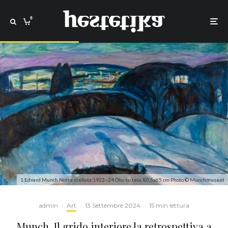
0
1 Edvard Munch Notte stellata 1922–24 Olio su tela, 80,5x65 cm Photo © Munchmuseet
admin
·
Art
·
13 Settembre 2024
·
15 min lettura
Munch. Il grido interiore la retrospettiva a