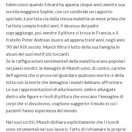
tubercolosi quando Edvard ha appena cinque anni, mentre sua
sorella maggiore Sophie, con cui condivide un rapporto
speciale, è portata via dalla stessa malattia un mese prima che
l’artista compia tredici anni. Il decesso del padre
sopraggiunge, poi, mentre il pittore si trova in Francia, e il
fratello Peter Andreas muore ad appena trent’anni, negli anni
‘90 del XIX secolo. Munch filtra il lutto della sua famiglia in
alcuni dei suoi motif più toccanti.
Se le raffigurazioni sentimentali della malattia erano popolari
nei paesi nordici, le immagini di Munch sono, di contro, cariche
dell’agonia che si prova nel guardare qualcuno morire, e della
lotta con la morte che immagina i malati debbano affrontare.
Le sue rappresentazioni di allucinazioni, ombre allungate
dietro alle figure e rivoli di pittura che evocano l’immagine di
corpi che si dissolvono, vogliono suggerire il modo in cui i
pazienti fanno esperienza del mondo.
Nei suoi scritti, Munch dichiara esplicitamente che i ricordi
sono strumentali nel suo lavoro: l’atto di richiamare le proprie