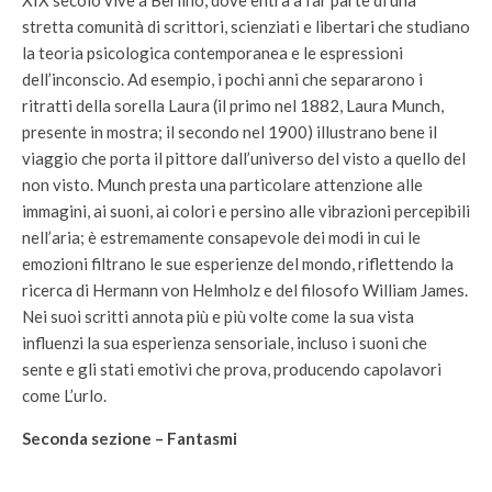
XIX secolo vive a Berlino, dove entra a far parte di una
stretta comunità di scrittori, scienziati e libertari che studiano
la teoria psicologica contemporanea e le espressioni
dell’inconscio. Ad esempio, i pochi anni che separarono i
ritratti della sorella Laura (il primo nel 1882, Laura Munch,
presente in mostra; il secondo nel 1900) illustrano bene il
viaggio che porta il pittore dall’universo del visto a quello del
non visto. Munch presta una particolare attenzione alle
immagini, ai suoni, ai colori e persino alle vibrazioni percepibili
nell’aria; è estremamente consapevole dei modi in cui le
emozioni filtrano le sue esperienze del mondo, riflettendo la
ricerca di Hermann von Helmholz e del filosofo William James.
Nei suoi scritti annota più e più volte come la sua vista
influenzi la sua esperienza sensoriale, incluso i suoni che
sente e gli stati emotivi che prova, producendo capolavori
come L’urlo.
Seconda sezione – Fantasmi