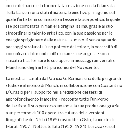
morte del padre e la tormentata relazione con la fidanzata
Tulla Larsen sono stati il materiale emotivo primigenio sul
quale l’artista ha cominciato a tessere la sua poetica, la quale
si è poi combinata in maniera originalissima, grazie al suo
straordinario talento artistico, con la sua passione per le
energie sprigionate dalla natura. I suoi volti senza sguardo, i
paesaggi stralunati, l’uso potente del colore, la necessità di
comunicare dolori indicibili e umanissime angosce sono
riusciti a trasformare le sue opere in messaggi universali e
Munch uno degli artisti più iconici del Novecento.
La mostra – curata da Patricia G. Berman, una delle più grandi
studiose al mondo di Munch, in collaborazione con Costantino
D’Orazio per il supporto nella redazione dei testi di
approfondimento in mostra – racconta tutto l’universo
dell’artista, il suo percorso umano e la sua produzione grazie
a un percorso di 100 opere, tra cui una delle versioni
litografiche de L’Urlo (1895) custodite a Oslo, La morte di
Marat (1907), Notte stellata (1922–1924), Le ragazze sul