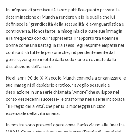
In un’epoca di promiscuità tanto pubblica quanto privata, la
determinazione di Munch a rendere visibile quella che lui
definisce la “grandiosità della sessualità” è avanguardistica e
controversa. Nonostante la misoginia di alcune sue immagini
e la frequenza con cui rappresenta il rapporto tra uomini e
donne come una battaglia tra i sessi, egli esprime empatia nei
confronti di tutte le persone che, indipendentemente dal
genere, vengono irretite dalla seduzione e rovinate dalla
dissoluzione dell’amore.
Negli anni ‘90 del XIX secolo Munch comincia a organizzare le
sue immagini di desiderio erotico, risveglio sessuale e
desolazione in una serie chiamata “Amore” che sviluppa nel
corso dei decenni successivi e trasforma nella serie intitolata
“Il Fregio della vita”, che per lui simboleggia un ciclo
essenziale della vita umana.
In mostra sono presenti opere come Bacio vicino alla finestra
(1891), Coppie che si baciano nel parco (Fregio di Linde) del