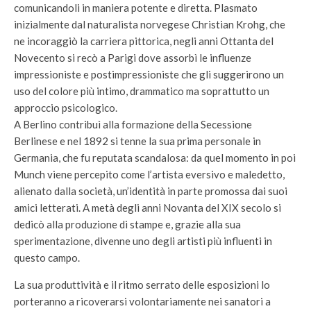
comunicandoli in maniera potente e diretta. Plasmato
inizialmente dal naturalista norvegese Christian Krohg, che
ne incoraggiò la carriera pittorica, negli anni Ottanta del
Novecento si recò a Parigi dove assorbì le influenze
impressioniste e postimpressioniste che gli suggerirono un
uso del colore più intimo, drammatico ma soprattutto un
approccio psicologico.
A Berlino contribuì alla formazione della Secessione
Berlinese e nel 1892 si tenne la sua prima personale in
Germania, che fu reputata scandalosa: da quel momento in poi
Munch viene percepito come l’artista eversivo e maledetto,
alienato dalla società, un’identità in parte promossa dai suoi
amici letterati. A metà degli anni Novanta del XIX secolo si
dedicò alla produzione di stampe e, grazie alla sua
sperimentazione, divenne uno degli artisti più influenti in
questo campo.
La sua produttività e il ritmo serrato delle esposizioni lo
porteranno a ricoverarsi volontariamente nei sanatori a