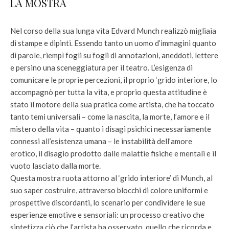
LA MOSTRA
Nel corso della sua lunga vita Edvard Munch realizzò migliaia
di stampe e dipinti. Essendo tanto un uomo d’immagini quanto
di parole, riempì fogli su fogli di annotazioni, aneddoti, lettere
e persino una sceneggiatura per il teatro. L’esigenza di
comunicare le proprie percezioni, il proprio ‘grido interiore, lo
accompagnò per tutta la vita, e proprio questa attitudine è
stato il motore della sua pratica come artista, che ha toccato
tanto temi universali – come la nascita, la morte, l’amore e il
mistero della vita – quanto i disagi psichici necessariamente
connessi all’esistenza umana – le instabilità dell’amore
erotico, il disagio prodotto dalle malattie fisiche e mentali e il
vuoto lasciato dalla morte.
Questa mostra ruota attorno al ‘grido interiore’ di Munch, al
suo saper costruire, attraverso blocchi di colore uniformi e
prospettive discordanti, lo scenario per condividere le sue
esperienze emotive e sensoriali: un processo creativo che
sintetizza ciò che l’artista ha osservato, quello che ricorda e