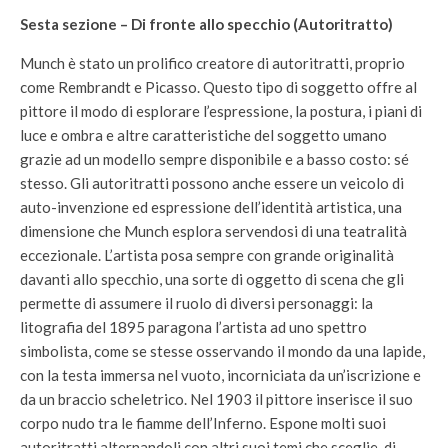
Sesta sezione – Di fronte allo specchio (Autoritratto)
Munch è stato un prolifico creatore di autoritratti, proprio
come Rembrandt e Picasso. Questo tipo di soggetto offre al
pittore il modo di esplorare l’espressione, la postura, i piani di
luce e ombra e altre caratteristiche del soggetto umano
grazie ad un modello sempre disponibile e a basso costo: sé
stesso. Gli autoritratti possono anche essere un veicolo di
auto-invenzione ed espressione dell’identità artistica, una
dimensione che Munch esplora servendosi di una teatralità
eccezionale. L’artista posa sempre con grande originalità
davanti allo specchio, una sorte di oggetto di scena che gli
permette di assumere il ruolo di diversi personaggi: la
litografia del 1895 paragona l’artista ad uno spettro
simbolista, come se stesse osservando il mondo da una lapide,
con la testa immersa nel vuoto, incorniciata da un’iscrizione e
da un braccio scheletrico. Nel 1903 il pittore inserisce il suo
corpo nudo tra le fiamme dell’Inferno. Espone molti suoi
autoritratti alternandoli con altri suoi temi che sceglie, di