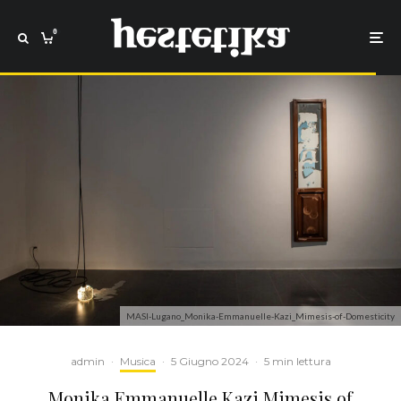
0
MASI-Lugano_Monika-Emmanuelle-Kazi_Mimesis-of-Domesticity
admin
·
Musica
·
5 Giugno 2024
·
5 min lettura
Monika Emmanuelle Kazi Mimesis of