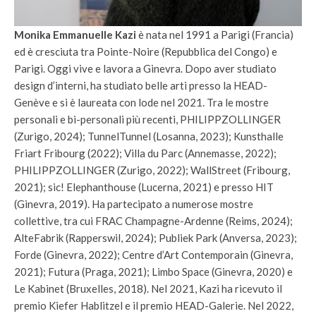
Monika Emmanuelle Kazi
è nata nel 1991 a Parigi (Francia)
ed è cresciuta tra Pointe-Noire (Repubblica del Congo) e
Parigi. Oggi vive e lavora a Ginevra. Dopo aver studiato
design d’interni, ha studiato belle arti presso la HEAD-
Genève e si è laureata con lode nel 2021. Tra le mostre
personali e bi-personali più recenti, PHILIPPZOLLINGER
(Zurigo, 2024); TunnelTunnel (Losanna, 2023); Kunsthalle
Friart Fribourg (2022); Villa du Parc (Annemasse, 2022);
PHILIPPZOLLINGER (Zurigo, 2022); WallStreet (Fribourg,
2021); sic! Elephanthouse (Lucerna, 2021) e presso HIT
(Ginevra, 2019). Ha partecipato a numerose mostre
collettive, tra cui FRAC Champagne-Ardenne (Reims, 2024);
AlteFabrik (Rapperswil, 2024); Publiek Park (Anversa, 2023);
Forde (Ginevra, 2022); Centre d’Art Contemporain (Ginevra,
2021); Futura (Praga, 2021); Limbo Space (Ginevra, 2020) e
Le Kabinet (Bruxelles, 2018). Nel 2021, Kazi ha ricevuto il
premio Kiefer Hablitzel e il premio HEAD-Galerie. Nel 2022,