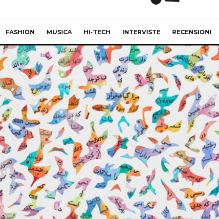
FASHION
MUSICA
HI-TECH
INTERVISTE
RECENSIONI