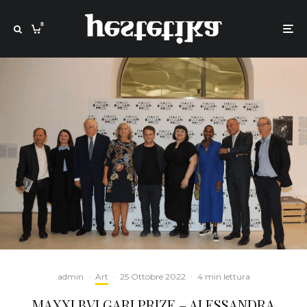
0
admin
·
Art
·
25 Ottobre 2022
·
4 min lettura
MAXXI BVLGARI PRIZE – ALESSANDRA