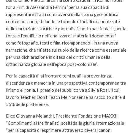
Bartolomeo Pietromarchi ha scelto Gaddafi in Rome: Notes
for a Film di Alessandra Ferrini “per la sua capacità di
rappresentare i fatti controversi della storia geo-politica
contemporanea, sfidando le formule ufficiali e canonizzate
delle narrazioni storiche e giornalistiche. In particolare, per la
forza e l’equilibrio nell’analizzare i materiali documentari
come fotografie, testi e film, ricomponendoli in una nuova
narrazione, che riflette sul ruolo della ricerca come essenziale
per una dichiarazione in difesa dei diritti umani e della
cittadinanza globale nell’epoca post-coloniale”.
Per la capacità di affrontare temi quali la provenienza,
discendenza e memoria in una prospettiva contemporanea tra
lirismo e ironia. Il premio del pubblico va a Silvia Rosi, il cui
lavoro Teacher Don’t Teach Me Nonsense ha raccolto oltre il
55% delle preferenze.
Dice Giovanna Melandri, Presidente Fondazione MAXXI:
“Complimenti ai tre finalisti, scelti dalla giuria internazionale
“per la capacità di esprimere attraverso diversi canoni