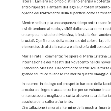
laterali. Lamiera e piombo distillano energia e potenza
antro rupestre. Fantasmi del lago è un totem ottenuto 
opache dal trattamento della superficie come se fosser
Mentre nella cripta una sequenza di Impronte recano inc
e si distendono al suolo, visibili dalla navata come rest
un tempo allo studio di Messina, le installazioni ambiental
bruciati. Qui, il senso della materia e del colore, la pell
elementi sottratti alla natura e alla storia dell’uomo, al
Maria Fratelli commenta: “le opere di Maria Cristina Ca
internazionale dei maestri del Novecento nel cui novero 
Francesco Messina. Dal confronto scaturisce la forza d
grande scultrice milanese che merita questo omaggio, i
In esterno, in dialogo col prospetto barocco della facci
armatura di legno e acciaio corten per un volume linear
un tessuto, una maglia, una cotta attraversata dall’aria
assoluta della cultura d’oriente.
L’installazione Samurai al termine della mostra rimarrà