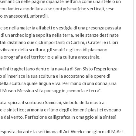
 semantica nelle pagine dipanate nell’aria come una stele o un
con lamiera modellata a sezioni prismatiche verticali, rese
o evanescenti, umbratili.
ise nella materia alfabeti e vestigia di una presenza passata
i di un’archeologia sepolta nella terra, nelle stanze destinate
i distillano due cicli importanti di Carlini, i Crateri e i Libri
e vibrante della scultura, gli smalti e gli ossidi plasmano
la orografia del territorio e alla cultura ancestrale.
rlini traghettano dentro la navata di San Sisto l’esperienza
si inserisce la sua scultura e la accostano alle opere di
ella scultura quale lingua viva. Per mano di una donna, una
l Museo Messina si fa paesaggio, memoria e terra”.
ata, spicca il sontuoso Samurai, simbolo della mostra,
e e sintetico; armonia e ritmo degli elementi plastici evocano
 e dal vento. Perfezione calligrafica in omaggio alla sintesi
 esposta durante la settimana di Art Week e nei giorni di MiArt.