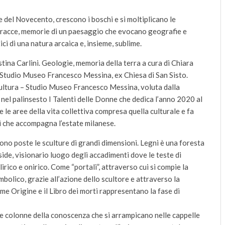
ore del Novecento, crescono i boschi e si moltiplicano le
i, tracce, memorie di un paesaggio che evocano geografie e
ici di una natura arcaica e, insieme, sublime.
tina Carlini. Geologie, memoria della terra a cura di Chiara
o Studio Museo Francesco Messina, ex Chiesa di San Sisto.
ultura – Studio Museo Francesco Messina, voluta dalla
a nel palinsesto I Talenti delle Donne che dedica l’anno 2020 al
 le aree della vita collettiva compresa quella culturale e fa
ali che accompagna l’estate milanese.
sono poste le sculture di grandi dimensioni. Legni è una foresta
side, visionario luogo degli accadimenti dove le teste di
irico e onirico. Come “portali”, attraverso cui si compie la
mbolico, grazie all’azione dello scultore e attraverso la
me Origine e il Libro dei morti rappresentano la fase di
tre colonne della conoscenza che si arrampicano nelle cappelle