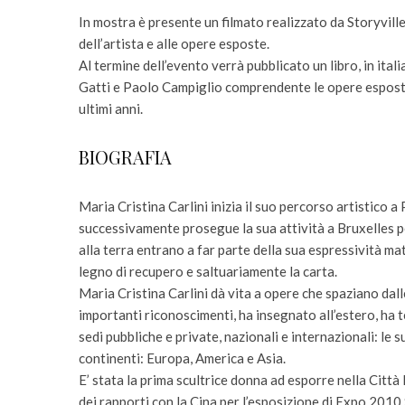
In mostra è presente un filmato realizzato da Storyville
dell’artista e alle opere esposte.
Al termine dell’evento verrà pubblicato un libro, in italia
Gatti e Paolo Campiglio comprendente le opere esposte e
ultimi anni.
BIOGRAFIA
Maria Cristina Carlini inizia il suo percorso artistico 
successivamente prosegue la sua attività a Bruxelles p
alla terra entrano a far parte della sua espressività mater
legno di recupero e saltuariamente la carta.
Maria Cristina Carlini dà vita a opere che spaziano dalle
importanti riconoscimenti, ha insegnato all’estero, ha 
sedi pubbliche e private, nazionali e internazionali: le
continenti: Europa, America e Asia.
E’ stata la prima scultrice donna ad esporre nella Città
dei rapporti con la Cina per l’esposizione di Expo 201