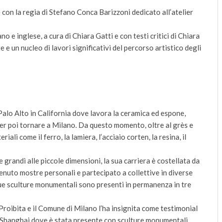
 con la regia di Stefano Conca Barizzoni dedicato all’atelier
no e inglese, a cura di Chiara Gatti e con testi critici di Chiara
 un nucleo di lavori significativi del percorso artistico degli
a Palo Alto in California dove lavora la ceramica ed espone,
er poi tornare a Milano. Da questo momento, oltre al grès e
iali come il ferro, la lamiera, l’acciaio corten, la resina, il
 grandi alle piccole dimensioni, la sua carriera è costellata da
tenuto mostre personali e partecipato a collettive in diverse
 sue sculture monumentali sono presenti in permanenza in tre
 Proibita e il Comune di Milano l’ha insignita come testimonial
0 Shanghai dove è stata presente con sculture monumentali.