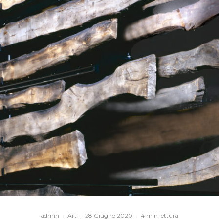
admin
·
Art
·
28 Giugno 2020
·
4 min lettura