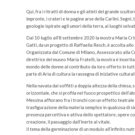
Qui, fra i ritratti di donna e gli atleti del grande scult
impronte, i crateri e le pagine arse della Carlini. Segn
geologie ispirate agli umori della terra, ai luoghi selvat
Dal 10 luglio all’8 settembre 2020 la mostra Maria Cris
Gatti, da un progetto di Raffaella Resch, è accolta all
Organizzata dal Comune di Milano, Assessorato alla C
direttrice del museo Maria Fratelli, la mostra è inserit
mondo delle donne al contributo da loro offerto in tutte
parte di Aria di cultura la rassegna di iniziative cultur
Nella navata dai soffitti a doppia altezza della chiesa, 
orizzontale, che si profila nel fuoco prospettico dell’ab
Messina affiorano fra i tronchi con un effetto teatrale l
trasfigurazione della materia semplice in qualcosa di si
presenza percettiva e attiva dello spettatore, opere co
creazione, il passaggio dall’inerte al vitale.
Il tema della germinazione di un modulo all’infinito nu