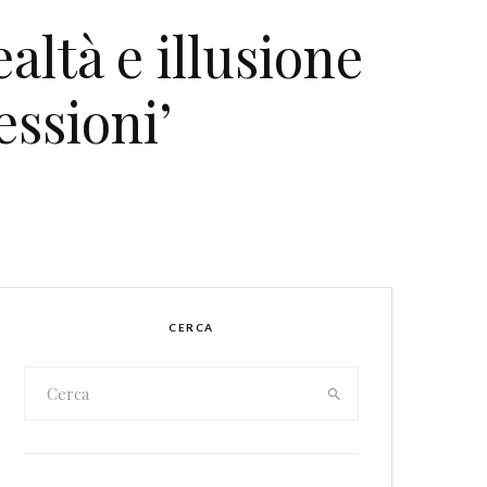
ltà e illusione
essioni’
CERCA