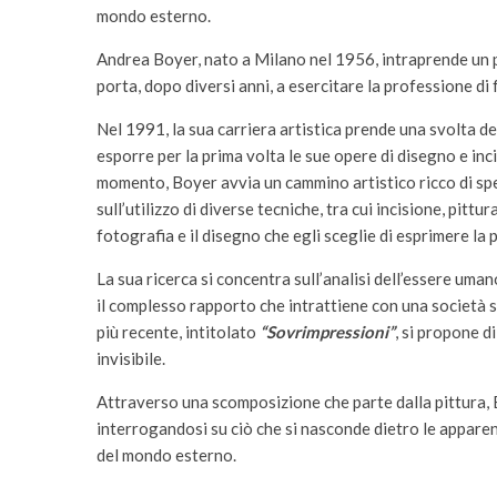
mondo esterno.
Andrea Boyer, nato a Milano nel 1956, intraprende un pe
porta, dopo diversi anni, a esercitare la professione d
Nel 1991, la sua carriera artistica prende una svolta de
esporre per la prima volta le sue opere di disegno e in
momento, Boyer avvia un cammino artistico ricco di spe
sull’utilizzo di diverse tecniche, tra cui incisione, pitt
fotografia e il disegno che egli sceglie di esprimere la 
La sua ricerca si concentra sull’analisi dell’essere um
il complesso rapporto che intrattiene con una società 
più recente, intitolato
“Sovrimpressioni”
, si propone d
invisibile.
Attraverso una scomposizione che parte dalla pittura, B
interrogandosi su ciò che si nasconde dietro le apparen
del mondo esterno.