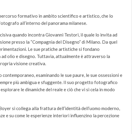
rcorso formativo in ambito scientifico e artistico, che lo
i fotografo all’interno del panorama milanese.
cisiva quando incontra Giovanni Testori, il quale lo invita ad
cisione presso la “Compagnia del Disegno” di Milano. Da quel
rimentazioni. Le sue pratiche artistiche si fondano
ura ad olio e disegno. Tuttavia, attualmente è attraverso la
propria visione creativa.
ano contemporaneo, esaminando le sue paure, le sue ossessioni e
sempre più ambigua e sfuggente. Il suo progetto fotografico
i esplorare le dinamiche del reale e ciò che vi si cela in modo
oyer si collega alla frattura dell’identità dell’uomo moderno,
ze e su come le esperienze interiori influenzino la percezione