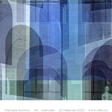
Manuela Accinno
·
Art
Interviste
·
20 Febbraio 2025
·
6 min lettura