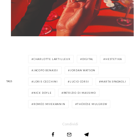
CHARLOTTE LARTILLEUX
DIGITAL
HESTETIKA
JACOPO BENASSI
JORDAN WATSON
TAGS
LORIS CECCHINI
LUCIO CORSI
MARTA SPAGNOLI
NICK DOYLE
PATRIZIO DI MASSIMO
ROMÉO MIVEKANNIN
THÉRÈSE MULGREW
Condividi