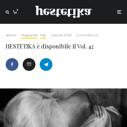
0
admin
·
Magazine
top
·
1 Aprile 2025
·
2 min lettura
HESTETIKA è disponibile il Vol. 42