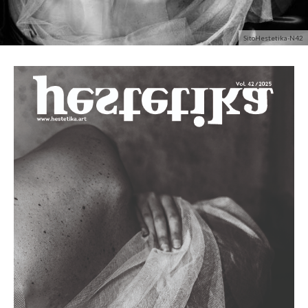
SitoHestetika-N42