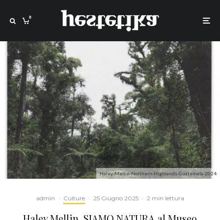
0
Haley-Mellin-Northern-Highlands-Guatemala-2024
admin
·
Culture
·
25 Giugno 2025
·
2 min lettura
Haley Mellin. SIAMO NATURA al Museo