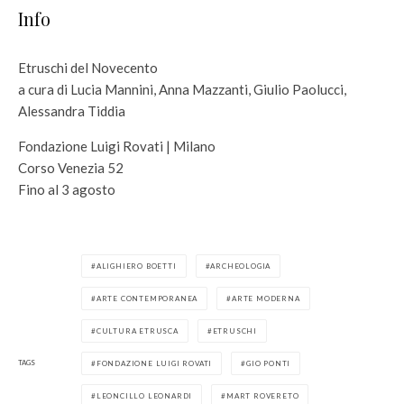
Info
Etruschi del Novecento
a cura di Lucia Mannini, Anna Mazzanti, Giulio Paolucci,
Alessandra Tiddia
Fondazione Luigi Rovati | Milano
Corso Venezia 52
Fino al 3 agosto
ALIGHIERO BOETTI
ARCHEOLOGIA
ARTE CONTEMPORANEA
ARTE MODERNA
CULTURA ETRUSCA
ETRUSCHI
TAGS
FONDAZIONE LUIGI ROVATI
GIO PONTI
LEONCILLO LEONARDI
MART ROVERETO