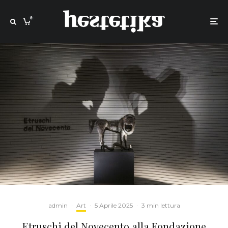
0
admin
·
Art
·
5 Aprile 2025
·
3 min lettura
Etruschi del Novecento alla Fondazione