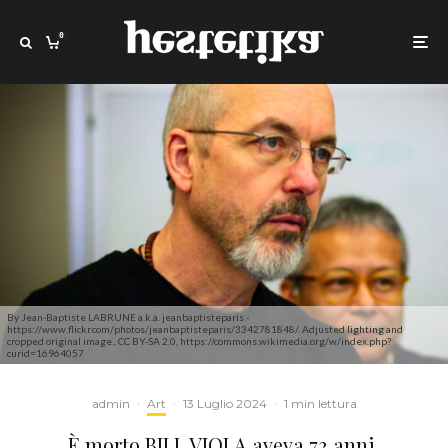
0
By Jean-Baptiste LABRUNE a.k.a. jeanbaptisteparis -
https://www.flickr.com/photos/jeanbaptisteparis/3342781848/. Adjusted lighting and
cropped original image., CC BY-SA 2.0, https://commons.wikimedia.org/w/index.php?
curid=16964057
admin
·
Art
·
13 Luglio 2024
·
1 min lettura
È morto BILL VIOLA aveva 73 anni.