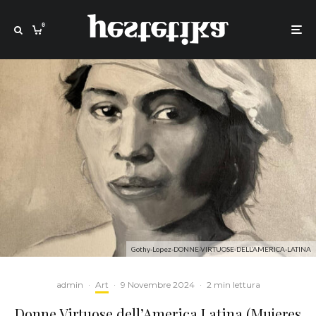
0
Gothy-Lopez-DONNE-VIRTUOSE-DELL’AMERICA-LATINA
admin
·
Art
·
9 Novembre 2024
·
2 min lettura
Donne Virtuose dell’America Latina (Mujeres