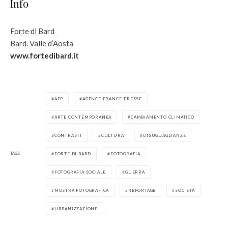
Info
Forte di Bard
Bard. Valle d’Aosta
www.fortedibard.it
AFP
AGENCE FRANCE-PRESSE
ARTE CONTEMPORANEA
CAMBIAMENTO CLIMATICO
CONTRASTI
CULTURA
DISUGUAGLIANZE
TAGS
FORTE DI BARD
FOTOGRAFIA
FOTOGRAFIA SOCIALE
GUERRA
MOSTRA FOTOGRAFICA
REPORTAGE
SOCIETÀ
URBANIZZAZIONE