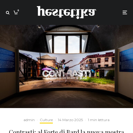
0
admin
·
Culture
·
14 Marzo 2025
·
1 min lettura
Contrasti: al Forte di Bard la nuova mostra