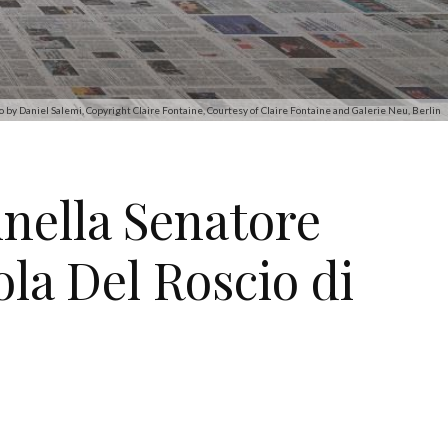
by Daniel Salemi, Copyright Claire Fontaine, Courtesy of Claire Fontaine and Galerie Neu, Berlin
inella Senatore
la Del Roscio di