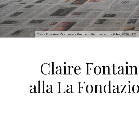
Claire Fontaine, Women are the moon that moves the tides, 2020. LED thr
Claire Fontain
alla La Fondazi