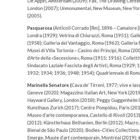
De Appel, Amsterdam (2009); Fax, The Drawing Center,
London (2007); Unmonumental, New Museum, New York (
(2005).
Pasquarosa
(Anticoli Corrado [Rm], 1896 – Camaiore [L
Londra (1929); Vetrina di Chiurazzi, Roma (1951); Gal
(1958); Galleria del Vantaggio, Roma (1962); Galleria 
Musei di Villa Torlonia – Casino dei Principi, Roma (20
d’Arte della «Secessione», Roma (1915; 1916); Collett
Sindacato Laziale Fascista degli Artisti, Roma (1929;
1932; 1934; 1936; 1948; 1954); Quadriennale di Rom
Marinella Senatore (
Cava de’ Tirreni, 1977; vive e lav
Geneve (2020); Magazzino Italian Art, New York (2019
Hayward Gallery, London (2018); Peggy Guggenheim Col
Kunsthaus Zurich (2017); Centre Pompidou, Paris (2017)
Museo d’arte contemporanea, Castello di Rivoli (201
(2012); Künstlerhaus Bethanien, Berlin (2012); Macro, 
Bienal de São Paulo (2020); Bodies–Cities Collection
Emerge, Musée d’art contemporain, Montréal (2019); #V