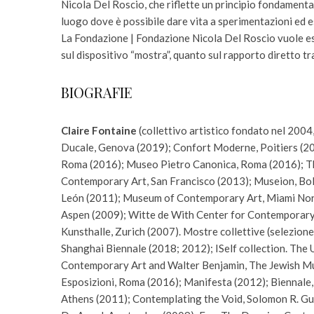
Nicola Del Roscio, che riflette un principio fondamental
luogo dove è possibile dare vita a sperimentazioni ed e
La Fondazione | Fondazione Nicola Del Roscio vuole es
sul dispositivo “mostra”, quanto sul rapporto diretto tra
BIOGRAFIE
Claire Fontaine
(collettivo artistico fondato nel 2004
Ducale, Genova (2019); Confort Moderne, Poitiers (201
Roma (2016); Museo Pietro Canonica, Roma (2016); Th
Contemporary Art, San Francisco (2013); Museion, B
León (2011); Museum of Contemporary Art, Miami Nor
Aspen (2009); Witte de With Center for Contemporary 
Kunsthalle, Zurich (2007). Mostre collettive (selezion
Shanghai Biennale (2018; 2012); ISelf collection. The
Contemporary Art and Walter Benjamin, The Jewish Mu
Esposizioni, Roma (2016); Manifesta (2012); Biennale,
Athens (2011); Contemplating the Void, Solomon R. G