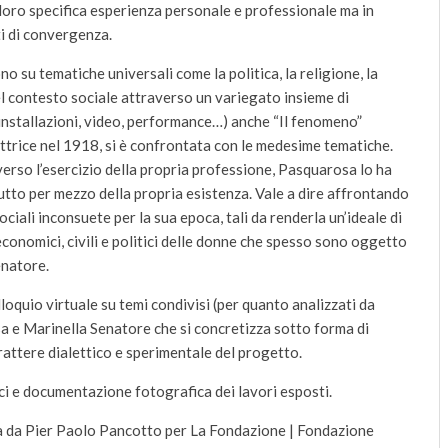
 loro specifica esperienza personale e professionale ma in
ti di convergenza.
no su tematiche universali come la politica, la religione, la
nel contesto sociale attraverso un variegato insieme di
, installazioni, video, performance…) anche “Il fenomeno”
ttrice nel 1918, si è confrontata con le medesime tematiche.
averso l’esercizio della propria professione, Pasquarosa lo ha
to per mezzo della propria esistenza. Vale a dire affrontando
ciali inconsuete per la sua epoca, tali da renderla un’ideale di
 economici, civili e politici delle donne che spesso sono oggetto
enatore.
lloquio virtuale su temi condivisi (per quanto analizzati da
osa e Marinella Senatore che si concretizza sotto forma di
arattere dialettico e sperimentale del progetto.
ci e documentazione fotografica dei lavori esposti.
ta da Pier Paolo Pancotto per La Fondazione | Fondazione