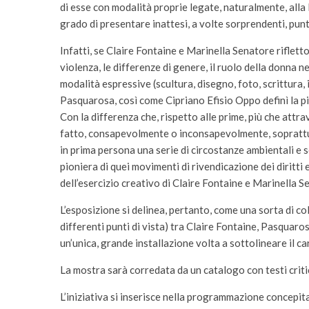
di esse con modalità proprie legate, naturalmente, alla
grado di presentare inattesi, a volte sorprendenti, pun
Infatti, se Claire Fontaine e Marinella Senatore rifletto
violenza, le differenze di genere, il ruolo della donna 
modalità espressive (scultura, disegno, foto, scrittura
Pasquarosa, così come Cipriano Efisio Oppo definì la pi
Con la differenza che, rispetto alle prime, più che attr
fatto, consapevolmente o inconsapevolmente, soprattut
in prima persona una serie di circostanze ambientali e so
pioniera di quei movimenti di rivendicazione dei diritti
dell’esercizio creativo di Claire Fontaine e Marinella S
L’esposizione si delinea, pertanto, come una sorta di co
differenti punti di vista) tra Claire Fontaine, Pasquar
un’unica, grande installazione volta a sottolineare il c
La mostra sarà corredata da un catalogo con testi criti
L’iniziativa si inserisce nella programmazione concepi