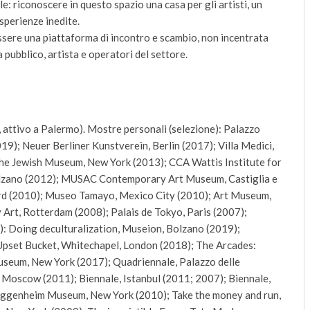
e: riconoscere in questo spazio una casa per gli artisti, un
sperienze inedite.
sere una piattaforma di incontro e scambio, non incentrata
 pubblico, artista e operatori del settore.
, attivo a Palermo). Mostre personali (selezione): Palazzo
9); Neuer Berliner Kunstverein, Berlin (2017); Villa Medici,
e Jewish Museum, New York (2013); CCA Wattis Institute for
olzano (2012); MUSAC Contemporary Art Museum, Castiglia e
d (2010); Museo Tamayo, Mexico City (2010); Art Museum,
Art, Rotterdam (2008); Palais de Tokyo, Paris (2007);
e): Doing deculturalization, Museion, Bolzano (2019);
 Upset Bucket, Whitechapel, London (2018); The Arcades:
seum, New York (2017); Quadriennale, Palazzo delle
 Moscow (2011); Biennale, Istanbul (2011; 2007); Biennale,
uggenheim Museum, New York (2010); Take the money and run,