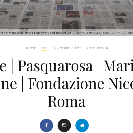
ee dimensional letters, framework and support. 60 × 1,654 × 25 cm (23 ⅝" × 651 ⅛" × 9 ⅞"). Photo 
admin
·
Art
·
16 Ottobre 2020
·
5 min lettura
e | Pasquarosa | Mar
one | Fondazione Nico
Roma