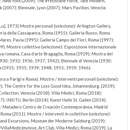
 New York (2009); The irresistible Force, Tate Modern,
2007); Biennale, Lyon (2007); Mars Pavilion, Venezia
u], 1973) Mostre personali (selezione): Arlington Gallery,
leria della Cassapanca, Roma (1955); Galleria Russo, Roma
Mares, Pavia (1995); Galleria Campo dei Fiori, Roma (1997);
09). Mostre collettive (selezione): Esposizione Internazionale
iva romana, Casa d’arte Bragaglia, Roma (1929); Mostra del
 1930; 1932; 1936; 1937; 1942); Biennale di Venezia (1930;
a (1931; 1935; 1939; 1948; 1955; 1959; 1966).
ora a Parigi e Roma). Mostre / interventi personali (selezione):
); The Centre for the Less Good Idea, Johannesburg, (2019);
lection, Venezia (2018); Villa Medici, Roma (2018);
; INSITU, Berlin (2014); Kunst Halle St. Gallen (2014);
3); Matadero Centro de Creación Contemporánea, Madrid
Roma (2011). Mostre / interventi in collettive (selezione):
s and Excursions, Museum der Moderne Salzburg (2019);
illaMedicimylove, Art Club, Villa Medici, Roma (2019); La