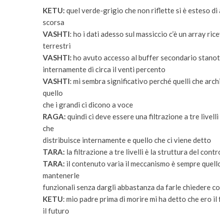
KETU:
quel verde-grigio che non riflette si è esteso di
scorsa
VASHTI
: ho i dati adesso sul massiccio c’è un array ri
terrestri
VASHTI:
ho avuto accesso al buffer secondario stanotte
internamente di circa il venti percento
VASHTI
: mi sembra significativo perché quelli che arc
quello
che i grandi ci dicono a voce
RAGA:
quindi ci deve essere una filtrazione a tre livelli
che
distribuisce internamente e quello che ci viene detto
TARA:
la filtrazione a tre livelli è la struttura del cont
TARA:
il contenuto varia il meccanismo è sempre quello
mantenerle
funzionali senza dargli abbastanza da farle chiedere co
KETU
: mio padre prima di morire mi ha detto che ero i
il futuro