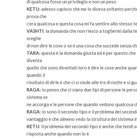
di qualcosa fosse un privilegio e non un peso
KETU
: adesso capisco che me lo diceva soltanto perché
prova che
c’era qualcosa e questa cosa mi fa sentire allo stesso 
VASHTI
: la domanda che non riesco a togliermi dalla t
sceglie
di non dire le cose o se è una cosa che succede senza c
TARA:
questa è la domanda giusta ed è per questo che 
diventa
quello che sono diventati loro è dire le cose anche qua
quando il
risultato di dirle è che ci si siede alle tre di notte e si 
RAGA:
io penso che ci siano due tipi di persone le pe
sistema se
ne accorga e le persone che quando vedono qualcosa c
RAGA
: io sono il secondo tipo e il problema del secon
vantaggio è che almeno vedo la struttura del sistema in
KETU:
il problema del secondo tipo è anche che tendi 
risposta anche quando non lo è