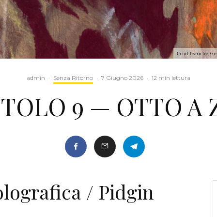
heart learn lie, Ge
admin
·
Senza Ritorno
·
7 Giugno 2026
·
12 min lettura
ITOLO 9 — OTTO A 
lografica / Pidgin