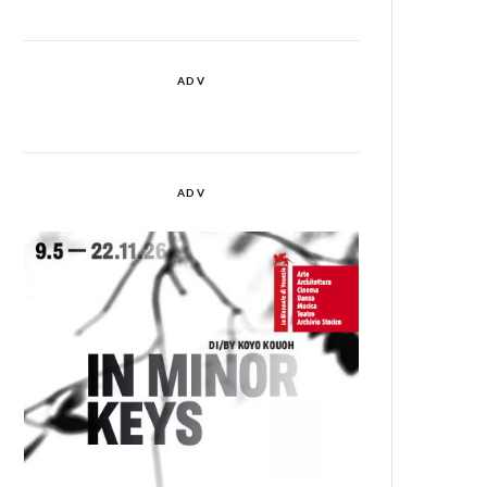
ADV
ADV