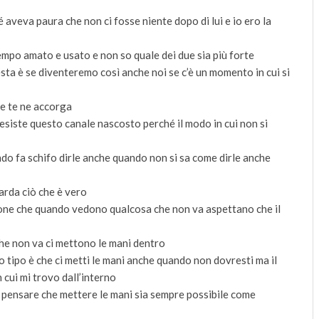
 aveva paura che non ci fosse niente dopo di lui e io ero la
tempo amato e usato e non so quale dei due sia più forte
esta è se diventeremo così anche noi se c’è un momento in cui si
he te ne accorga
esiste questo canale nascosto perché il modo in cui non si
ndo fa schifo dirle anche quando non si sa come dirle anche
guarda ciò che è vero
rsone che quando vedono qualcosa che non va aspettano che il
he non va ci mettono le mani dentro
do tipo è che ci metti le mani anche quando non dovresti ma il
 cui mi trovo dall’interno
a pensare che mettere le mani sia sempre possibile come