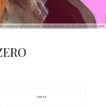
sso e tempera su legno da cassa cargo, superficie rilavorata a strati, 20 × 14,6 cm Tara e Ketu, 2058
ZERO
CERCA