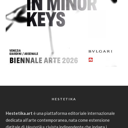
HESTETIKA
Hestetika.art
è una piattaforma editoriale internazionale
dedicata all’arte contemporanea, nata come estensione
digitale di
Hestetika
, rivista indipendente che indaga i