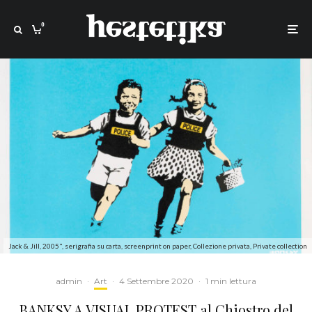
0
Jack & Jill, 2005", serigrafia su carta, screenprint on paper, Collezione privata, Private collection
admin
·
Art
·
4 Settembre 2020
·
1 min lettura
BANKSY A VISUAL PROTEST al Chiostro del