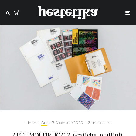
0
admin
·
Art
·
7 Dicembre 2020
·
3 min lettura
ARTE MOLTIPLICATA Grafiche, multipli,