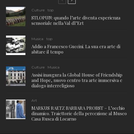
Culture
top
STLOPUN: quando l’arte diventa esperienza
sensoriale nella Val dl’Ert
Musica
top
Addio a Francesco Guccini. La sua era arte di
abitare il tempo
Culture
Musica
Assisi inaugura la Global House of Friendship
and Hope, nuovo centro tra arte immersiva e
dialogo interreligioso
Art
MARKUS RAETZ BARBARA PROBST – L’occhio
dinamico. Traiettorie della percezione al Museo
Casa Rusca di Locarno