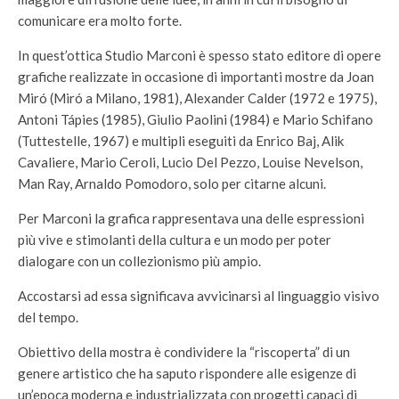
comunicare era molto forte.
In quest’ottica Studio Marconi è spesso stato editore di opere
grafiche realizzate in occasione di importanti mostre da Joan
Miró (Miró a Milano, 1981), Alexander Calder (1972 e 1975),
Antoni Tápies (1985), Giulio Paolini (1984) e Mario Schifano
(Tuttestelle, 1967) e multipli eseguiti da Enrico Baj, Alik
Cavaliere, Mario Ceroli, Lucio Del Pezzo, Louise Nevelson,
Man Ray, Arnaldo Pomodoro, solo per citarne alcuni.
Per Marconi la grafica rappresentava una delle espressioni
più vive e stimolanti della cultura e un modo per poter
dialogare con un collezionismo più ampio.
Accostarsi ad essa significava avvicinarsi al linguaggio visivo
del tempo.
Obiettivo della mostra è condividere la “riscoperta” di un
genere artistico che ha saputo rispondere alle esigenze di
un’epoca moderna e industrializzata con progetti capaci di