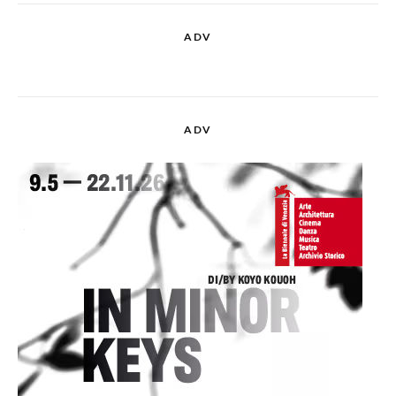
ADV
ADV