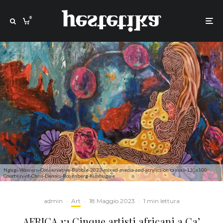
0
Ngugi-Waweru-Conservative-Bubble-2023-mixed-media-and-acrylics-on-canvas-130x100-
Courtesy-of-Chris-Dennis-Rosenberg-Kimbugwe
admin
·
Art
·
18 Maggio 2023
·
1 min lettura
AFRICA 1:1 Cinque artisti africani a Ca’