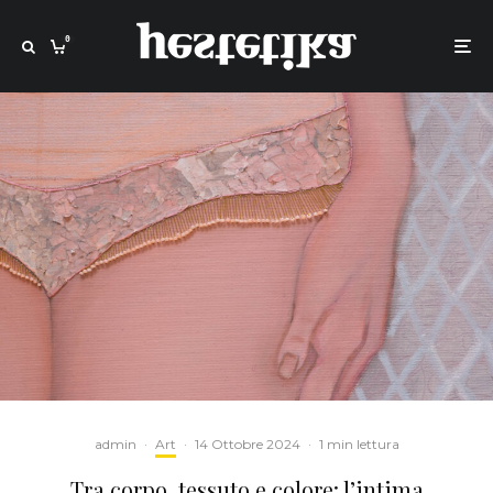
0
admin
·
Art
·
14 Ottobre 2024
·
1 min lettura
Tra corpo, tessuto e colore: l’intima