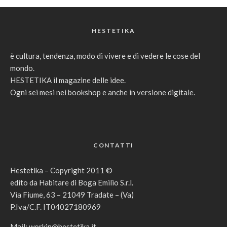
HESTETIKA
è cultura, tendenza, modo di vivere e di vedere le cose del
mondo.
HESTETIKA il magazine delle idee.
Ogni sei mesi nei bookshop e anche in versione digitale.
CONTATTI
Hestetika – Copyright 2011 ©
edito da Habitare di Boga Emilio S.r.l.
Via Fiume, 63 – 21049 Tradate – (Va)
P.Iva/C.F. IT04027180969
Mail:
workin@hestetika.it