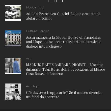
Musica
top
Addio a Francesco Guccini. La sua era arte di
abitare il tempo
Culture
Musica
Assisi inaugura la Global House of Friendship
and Hope, nuovo centro tra arte immersiva e
dialogo interreligioso
Art
MARKUS RAETZ BARBARA PROBST – L’occhio
dinamico. Traiettorie della percezione al Museo
Casa Rusca di Locarno
Art
top
C’è davvero troppa arte? Se il museo diventa
un feed da scorrere