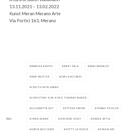
13.11.2021 – 13.02.2022
Kunst Meran Merano Arte
Via Portici 163, Merano
ANNIKA KAHRS
ANRI SALA
BABI BADALOV
BEN VAUTIER
CARLA ACCARDI
CERITH WYN EVANS
CHRISTINE SUN KIM & THOMAS MADER
ELISABETTA GUT
ETTORE FAVINI
FRANZ PICHLER
TAGS
IRMA BLANK
JORINDE VOIGT
KADER ATTIA
KATJA AUFLEGER
KETTY LA ROCCA
KINKALERI