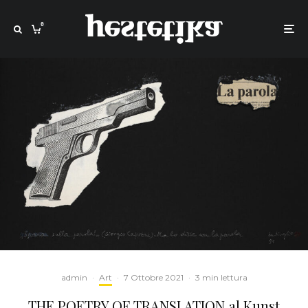
0
admin
·
Art
·
7 Ottobre 2021
·
3 min lettura
THE POETRY OF TRANSLATION al Kunst