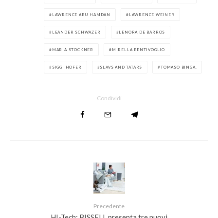
LAWRENCE ABU HAMDAN
LAWRENCE WEINER
LEANDER SCHWAZER
LENORA DE BARROS
MARIA STOCKNER
MIRELLA BENTIVOGLIO
SIGGI HOFER
SLAVS AND TATARS
TOMASO BINGA.
Condividi
Precedente
HI-Tech: BISSELL presenta tre nuovi