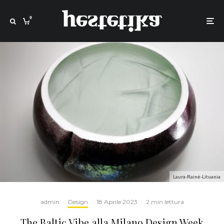
0
Laura-Rainė-Lituania
admin
·
Design
·
18 Aprile 2023
·
2 min lettura
The Baltic Vibe alla Milano Design Week