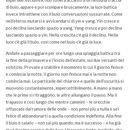
imperiale, esclusiva, non tollera accanto a sé nessuna traccia
di buio, appare e poi scompare bruscamente, la luce baltica
invece intrattiene con il buio conversazioni sussurrate. Come
nell’eterno mutarsi e avvicendarsi di yin e yang. Yin cresce e
poi declina lasciando spazio a yang. Yang cresce e poi declina
lasciando spazio a yin. Nella crescita c’è già il declino. Nella
luce c’è già il buio, così come nel buio c’è già la luce.
Andate a passeggiare per ore lungo una spiaggia baltica tra
la fine della primavera e l’inizio dell’estate, sui due versanti del
solstizio. Provate a stabilire il momento in cui il giorno finisce
e comincia la notte. Il giorno non finisce mai e la notte non
comincia mai. Le particelle del chiarore e quelle dell’oscurità si
muovono costantemente, impercettibilmente. A mano a mano
che le prime si ritraggono, le altre allungano il passo. Ma il
trapasso è così lungo che mentre cammini – le orecchie
offuscate dal rumore delle onde – non pensi più a nulla e sei
felice di abbandonarti a quella condizione indefinita. Alla fine
il buio è calato – non sai più quando, ma è successo – e ha già
in sé il primo respiro della luce. Un respiro lento, morbido, che