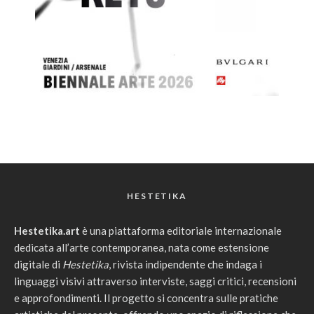
HESTETIKA
Hestetika.art
è una piattaforma editoriale internazionale
dedicata all’arte contemporanea, nata come estensione
digitale di
Hestetika
, rivista indipendente che indaga i
linguaggi visivi attraverso interviste, saggi critici, recensioni
e approfondimenti. Il progetto si concentra sulle pratiche