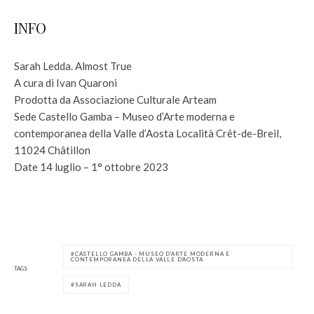
INFO
Sarah Ledda. Almost True
A cura di Ivan Quaroni
Prodotta da Associazione Culturale Arteam
Sede Castello Gamba – Museo d’Arte moderna e
contemporanea della Valle d’Aosta Località Crêt-de-Breil,
11024 Châtillon
Date 14 luglio – 1° ottobre 2023
CASTELLO GAMBA - MUSEO D'ARTE MODERNA E
CONTEMPORANEA DELLA VALLE D'AOSTA
TAGS
SARAH LEDDA