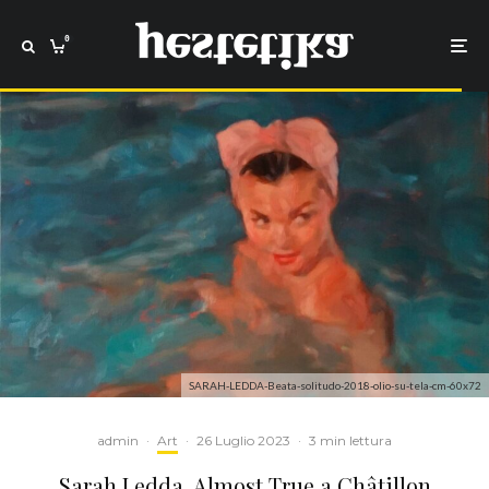
0
SARAH-LEDDA-Beata-solitudo-2018-olio-su-tela-cm-60x72
admin
·
Art
·
26 Luglio 2023
·
3 min lettura
Sarah Ledda. Almost True a Châtillon