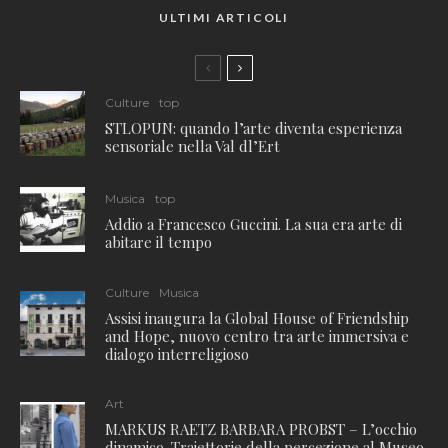
ULTIMI ARTICOLI
Culture
top
STLOPUN: quando l’arte diventa esperienza
sensoriale nella Val dl’Ert
Musica
top
Addio a Francesco Guccini. La sua era arte di
abitare il tempo
Culture
Musica
Assisi inaugura la Global House of Friendship
and Hope, nuovo centro tra arte immersiva e
dialogo interreligioso
Art
MARKUS RAETZ BARBARA PROBST – L’occhio
dinamico. Traiettorie della percezione al Museo