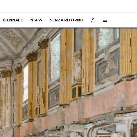
BIENNALE
NSFW
SENZA RITORNO