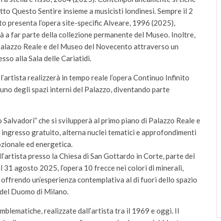
to Questo Sentire insieme a musicisti londinesi. Sempre il 2
to presenta l’opera site-specific Alveare, 1996 (2025),
à a far parte della collezione permanente del Museo. Inoltre,
i Palazzo Reale e del Museo del Novecento attraverso un
sso alla Sala delle Cariatidi.
l’artista realizzerà in tempo reale l’opera Continuo Infinito
 uno degli spazi interni del Palazzo, diventando parte
 Salvadori” che si svilupperà al primo piano di Palazzo Reale e
 a ingresso gratuito, alterna nuclei tematici e approfondimenti
ozionale ed energetica.
ll’artista presso la Chiesa di San Gottardo in Corte, parte del
 31 agosto 2025, l’opera 10 frecce nei colori di minerali,
offrendo un’esperienza contemplativa al di fuori dello spazio
a del Duomo di Milano.
blematiche, realizzate dall’artista tra il 1969 e oggi. Il