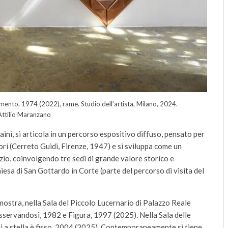
nto, 1974 (2022), rame. Studio dell’artista, Milano, 2024.
ttilio Maranzano
aini, si articola in un percorso espositivo diffuso, pensato per
ri (Cerreto Guidi, Firenze, 1947) e si sviluppa come un
azio, coinvolgendo tre sedi di grande valore storico e
esa di San Gottardo in Corte (parte del percorso di visita del
 mostra, nella Sala del Piccolo Lucernario di Palazzo Reale
sservandosi, 1982 e Figura, 1997 (2025). Nella Sala delle
 chi a stella è fisso, 2004 (2025). Contemporaneamente si tiene