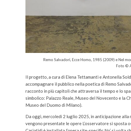
Remo Salvadori, Ecce Homo, 1985 (2009) e Nel mome
Foto © A
Il progetto, a cura di Elena Tettamanti e Antonella Sold
accompagnare il pubblico nella poetica di Remo Salvado
racconto in più capitoli che attraversa il tempo e lo sp
simbolico: Palazzo Reale, Museo del Novecento e la Chi
Museo del Duomo di Milano).
Da oggi, mercoledì 2 luglio 2025, in anticipazione alla
vengono presentate le opere L’osservatore si sposta o
Cariatidi è installata l’opera site-specific No’ si volta