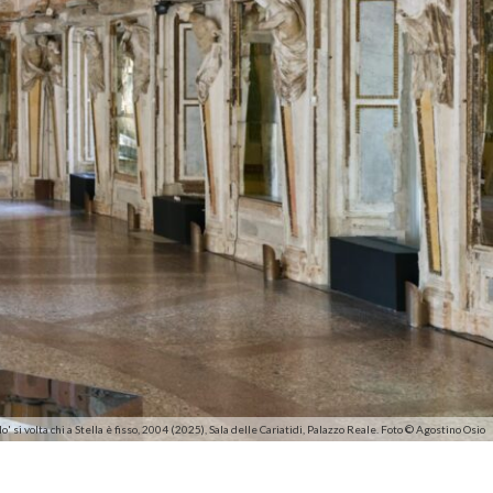
' si volta chi a Stella è fisso, 2004 (2025), Sala delle Cariatidi, Palazzo Reale. Foto © Agostino Osio