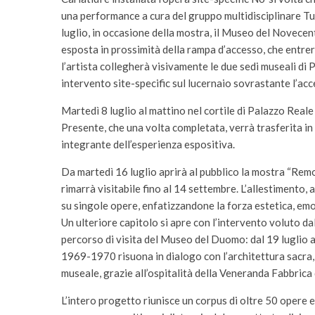
una performance a cura del gruppo multidisciplinare Tut
luglio, in occasione della mostra, il Museo del Novecen
esposta in prossimità della rampa d’accesso, che entrer
l’artista collegherà visivamente le due sedi museali d
intervento site-specific sul lucernaio sovrastante l’acce
Martedì 8 luglio al mattino nel cortile di Palazzo Reale 
Presente, che una volta completata, verrà trasferita in
integrante dell’esperienza espositiva.
Da martedì 16 luglio aprirà al pubblico la mostra “Remo
rimarrà visitabile fino al 14 settembre. L’allestimento,
su singole opere, enfatizzandone la forza estetica, em
Un ulteriore capitolo si apre con l’intervento voluto da
percorso di visita del Museo del Duomo: dal 19 luglio al
1969-1970 risuona in dialogo con l’architettura sacra, 
museale, grazie all’ospitalità della Veneranda Fabbric
L’intero progetto riunisce un corpus di oltre 50 opere em