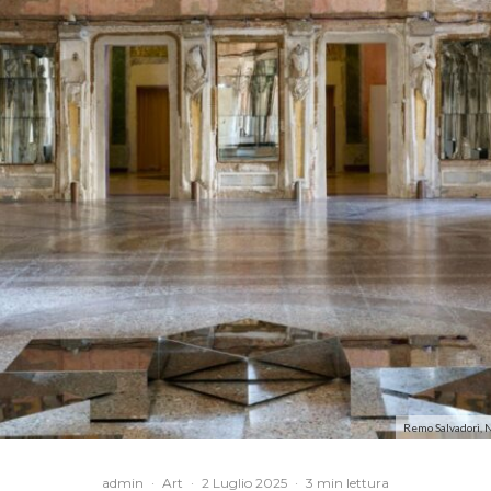
Remo Salvadori, No
admin
·
Art
·
2 Luglio 2025
·
3 min lettura