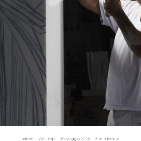
admin
·
Art
top
·
20 Maggio 2026
·
3 min lettura