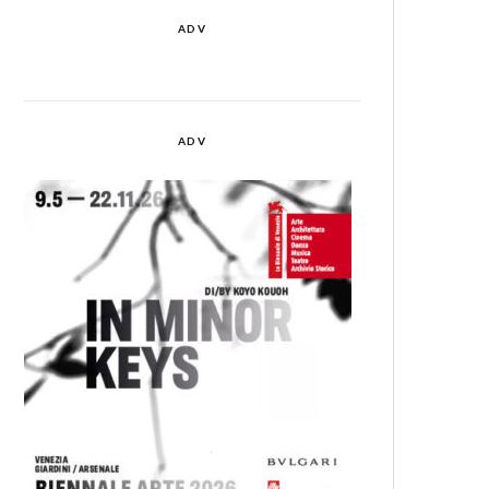
ADV
ADV