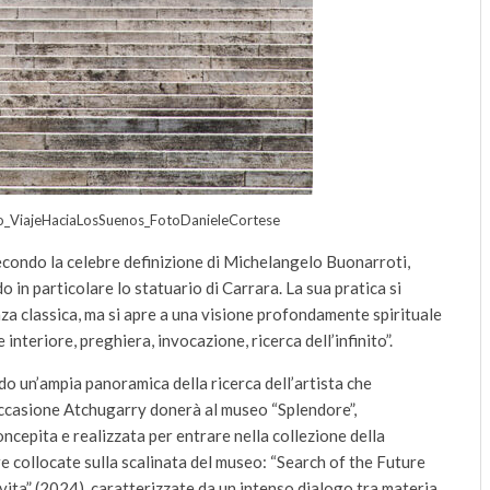
_ViajeHaciaLosSuenos_FotoDanieleCortese
secondo la celebre definizione di Michelangelo Buonarroti,
in particolare lo statuario di Carrara. La sua pratica si
nza classica, ma si apre a una visione profondamente spirituale
e interiore, preghiera, invocazione, ricerca dell’infinito”.
do un’ampia panoramica della ricerca dell’artista che
 l’occasione Atchugarry donerà al museo “Splendore”,
epita e realizzata per entrare nella collezione della
 collocate sulla scalinata del museo: “Search of the Future
 vita” (2024), caratterizzate da un intenso dialogo tra materia