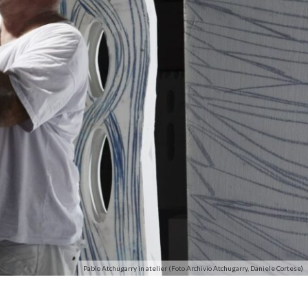
Pablo Atchugarry in atelier (Foto Archivio Atchugarry, Daniele Cortese)