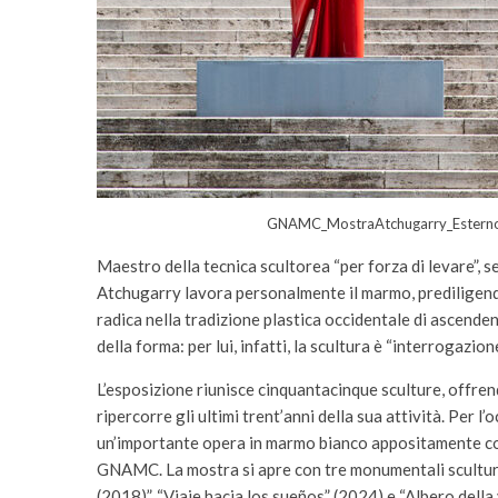
GNAMC_MostraAtchugarry_Esterno
Maestro della tecnica scultorea “per forza di levare”, 
Atchugarry lavora personalmente il marmo, prediligendo 
radica nella tradizione plastica occidentale di ascende
della forma: per lui, infatti, la scultura è “interrogazion
L’esposizione riunisce cinquantacinque sculture, offren
ripercorre gli ultimi trent’anni della sua attività. Per
un’importante opera in marmo bianco appositamente conc
GNAMC. La mostra si apre con tre monumentali sculture
(2018)”, “Viaje hacia los sueños” (2024) e “Albero della