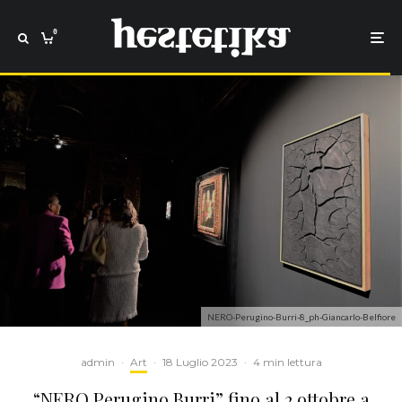
0
NERO-Perugino-Burri-8_ph-Giancarlo-Belfiore
admin
·
Art
·
18 Luglio 2023
·
4 min lettura
“NERO Perugino Burri” fino al 2 ottobre a