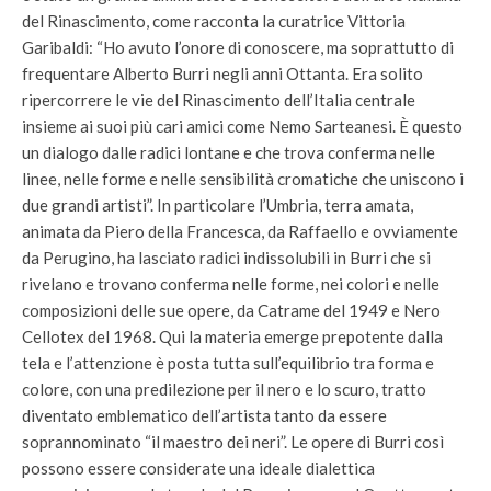
del Rinascimento, come racconta la curatrice Vittoria
Garibaldi: “Ho avuto l’onore di conoscere, ma soprattutto di
frequentare Alberto Burri negli anni Ottanta. Era solito
ripercorrere le vie del Rinascimento dell’Italia centrale
insieme ai suoi più cari amici come Nemo Sarteanesi. È questo
un dialogo dalle radici lontane e che trova conferma nelle
linee, nelle forme e nelle sensibilità cromatiche che uniscono i
due grandi artisti”. In particolare l’Umbria, terra amata,
animata da Piero della Francesca, da Raffaello e ovviamente
da Perugino, ha lasciato radici indissolubili in Burri che si
rivelano e trovano conferma nelle forme, nei colori e nelle
composizioni delle sue opere, da Catrame del 1949 e Nero
Cellotex del 1968. Qui la materia emerge prepotente dalla
tela e l’attenzione è posta tutta sull’equilibrio tra forma e
colore, con una predilezione per il nero e lo scuro, tratto
diventato emblematico dell’artista tanto da essere
soprannominato “il maestro dei neri”. Le opere di Burri così
possono essere considerate una ideale dialettica